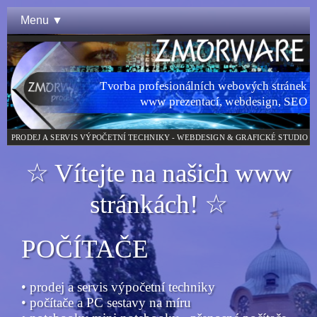
Menu ▼
Tvorba profesionálních webových stránek
www prezentací, webdesign, SEO
PRODEJ A SERVIS VÝPOČETNÍ TECHNIKY - WEBDESIGN & GRAFICKÉ STUDIO
☆ Vítejte na našich www
stránkách! ☆
POČÍTAČE
• prodej a servis výpočetní techniky
• počítače a PC sestavy na míru