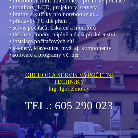
• notebooky mini notebooky - přenosné počítače
• monitory, LCD, projektory, servery ...
• brašny a kufříky pro notebooky aj...
• přestavby PC dle přání
• servis počítačů, tiskáren a monitorů
• tiskárny, tonery, náplně a další příslušenství
• instalace počítačových sítí
• skenery, klávesnice, myši aj. komponenty
• software a programy vč. her
OBCHOD A SERVIS VÝPOČETNÍ
TECHNIKY
Ing. Igor Zmoray
TEL.: 605 290 023